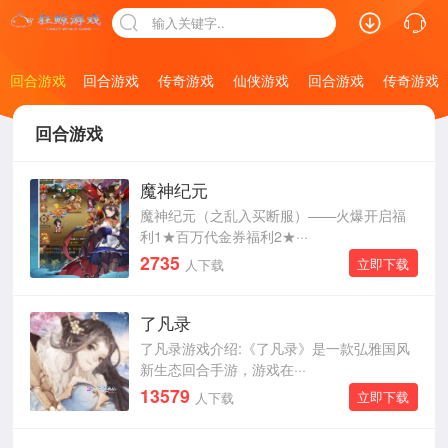
输入关键字..
仙侠游戏
回合游戏
回合游戏
传奇游戏
仙侠游戏
回合游戏
传奇游戏
回合游戏
魔神纪元
魔神纪元（之乱入买断服）——火爆开启福
利1★百万代金券福利2★···
2735
立即下载
人下载
了凡录
了凡录游戏介绍:《了凡录》是一款弘雅国风
新生态回合手游，游戏在···
13579
立即下载
人下载