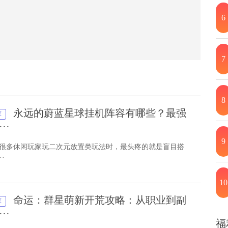
6
7
8
永远的蔚蓝星球挂机阵容有哪些？最强
荐
··
9
 很多休闲玩家玩二次元放置类玩法时，最头疼的就是盲目搭
·
10
命运：群星萌新开荒攻略：从职业到副
荐
··
福