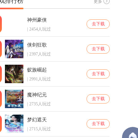
戏排行榜
更多
神州豪侠
去下载
| 2454人玩过
侠剑狂歌
去下载
| 2397人玩过
蚁族崛起
去下载
| 2991人玩过
魔神纪元
去下载
| 2735人玩过
梦幻遮天
去下载
| 2715人玩过