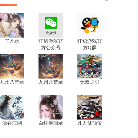
了凡录
狂鲸游戏官
狂鲸游戏官
方公众号
方Q群
九州八荒录
九州八荒录
无双之刃
漂在江湖
白蛇疾闻录
凡人修仙传