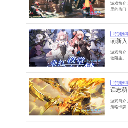
游戏简介
√服务超过60%的移动互联网用户
里的热门··
√游戏最新活动资讯分享
√游戏内部号资讯和名额发放
特别推
-----主要功能-----
萌新入·
·游戏福利：每日更新最新内部号名额资讯
游戏简介
·游戏资讯：每日更新最新游戏资讯和攻略。
较陌生。··
特别推
话志萌·
游戏简介
策略卡牌··