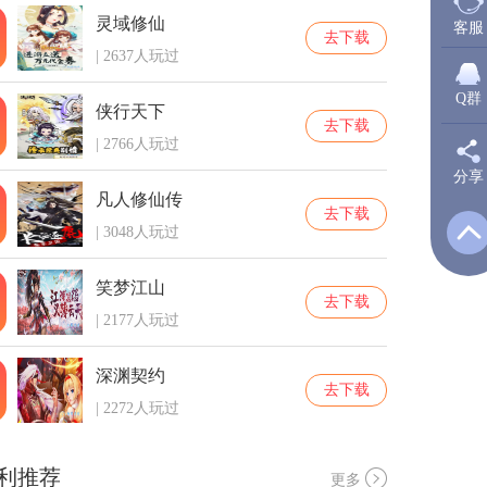
灵域修仙
客服
去下载
| 2637人玩过
Q群
侠行天下
去下载
| 2766人玩过
分享
新
凡人修仙传
去下载
| 3048人玩过
Q
笑梦江山
去下载
| 2177人玩过
Q
深渊契约
去下载
| 2272人玩过
利推荐
更多